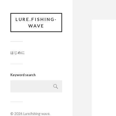
LURE.FISHING-
WAVE
はじめに
Keyword search
© 2026
Lure.fishing-wave
.