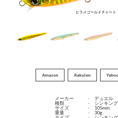
ヒラメゴールドチャート
Amazon
Rakuten
Yaho
メーカー
-
デュエル
デュエル
種類
-
シンキング
サイズ
-
105mm
重量
-
30g
タイプ
-
シンキング