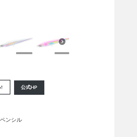
o!
公式HP
ペンシル